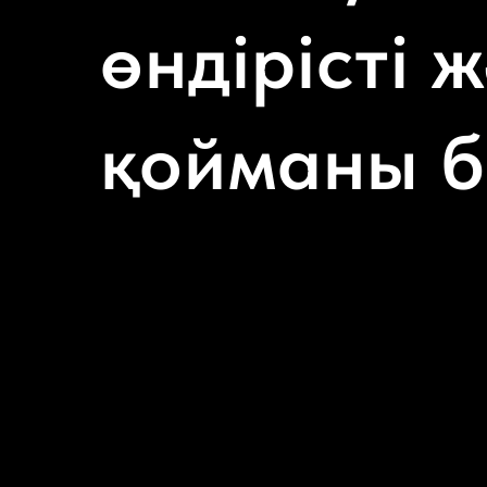
өндірісті 
қойманы б