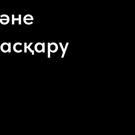
және
асқару